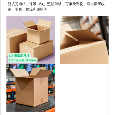
宣傳單張
雙坑瓦通紙，保護力強、堅韌耐破，可承受重物。適合搬屋收
納、零售、物流和運輸等
書刊
文儀
貼紙
年曆
利是封
囍慶及節日
紙袋 / 布袋
餐飲用品
其他產品
噴 畫
Foamboard