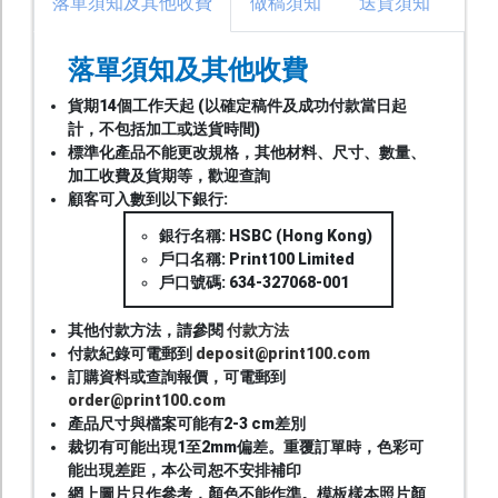
落單須知及其他收費
做稿須知
送貨須知
有
落單須知及其他收費
貨期14個工作天起 (以確定稿件及成功付款當日起
計，不包括加工或送貨時間)
標準化產品不能更改規格，其他材料、尺寸、數量、
加工收費及貨期等，歡迎查詢
顧客可入數到以下銀行:
銀行名稱: HSBC (Hong Kong)
戶口名稱: Print100 Limited
戶口號碼: 634-327068-001
其他付款方法，請參閱
付款方法
付款紀錄可電郵到
deposit@print100.com
訂購資料或查詢報價，可電郵到
order@print100.com
產品尺寸與檔案可能有2-3 cm差別
裁切有可能出現1至2mm偏差。重覆訂單時，色彩可
能出現差距，本公司恕不安排補印
網上圖片只作參考，顏色不能作準。模板樣本照片顏