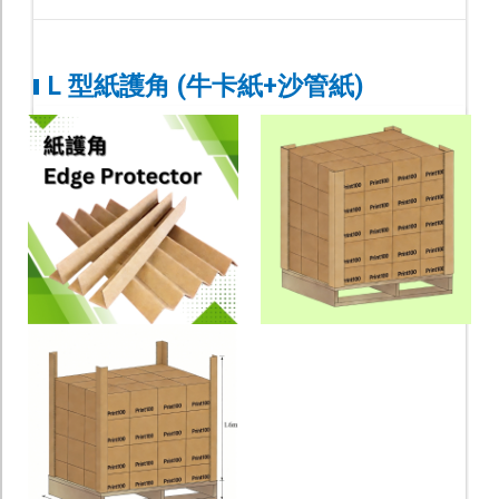
L 型紙護角 (牛卡紙+沙管紙)