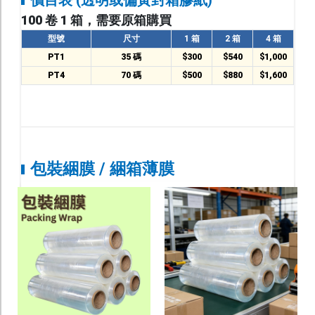
價目表 (透明或偏黃封箱膠紙)
幫助中心
100 卷 1 箱，需要原箱購買
聯絡我們
型號
尺寸
1 箱
2 箱
4 箱
PT1
35 碼
$300
$540
$1,000
PT4
70 碼
$500
$880
$1,600
包裝綑膜 / 綑箱薄膜