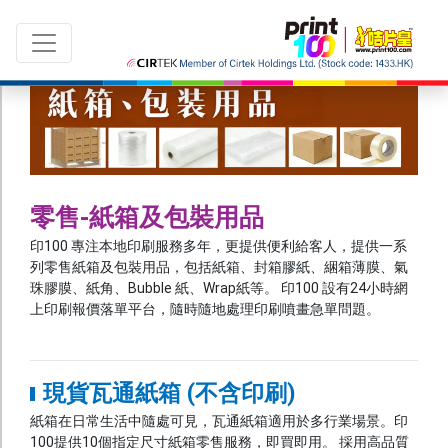
切換語言：
ENG
|
繁中
零售-紙箱及包裝用品
印100 專注本地印刷服務多年，更提供便利給客人，提供一系
所有產品
列零售紙箱及包裝用品，包括紙箱、封箱膠紙、綑箱薄膜、氣
珠膠膜、紙角、Bubble 紙、Wrap紙等。 印100 設有24小時網
最新推廣 及 優惠
上印刷報價落單平台，隨時隨地處理印刷噴畫急單問題。
印 刷
咭片
現貨瓦通紙箱 (不含印刷)
紙咭
紙箱在日常生活中隨處可見，瓦通紙箱適用於多行業場景。印
100提供10個指定尺寸紙箱零售服務，即買即用。 採用高品質