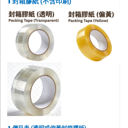
封箱膠紙 (不含印刷)
本地知名創作品牌
及插畫師聯乘系列
服 務
T shirt 訂製
T 恤定製 | 潮 T 發售
Tote Bag 現貨發售
增值服務
郵政通函 / 封貼
印刷品後加工
訂購流程
付款方法
取貨方式