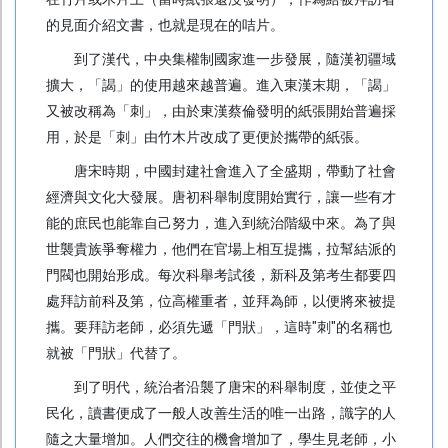
的見面介紹文書，也就是現在的咭片。
Banner
到了漢代，中央集權制國家進一步發展，隨漢初疆域
易拉架
擴大，「謁」的使用越來越普遍。進入東漢末期，「謁」
防水貼紙
又被改稱為「刺」，由於東漢蔡倫發明的紙張開始普遍採
用，於是「刺」由竹木片改成了更便於攜帶的紙張。
海報
唐宋時期，中國封建社會進入了全盛期，帶動了社會
油畫
經濟與文化大發展。唐初科舉制度開始實行，讓一些有才
系 列
能的庶民也能靠自己努力，進入到統治階級中來。為了與
世襲貴族爭奪權力，他們在官場上相互提攜，拉幫結派的
零售專區
門閥也開始形成。每次科舉考試後，新科及第考生都要四
零售-紙箱及包裝
處拜訪前科及第，位高權重者，並拜為師，以便將來被提
攜。要拜訪老師，必須先遞「門狀」，這時"刺"的名稱也
選舉印刷/選舉噴畫
就被「門狀」代替了。
展覽會印刷
到了明代，統治者沿襲了唐宋的科舉制度，並使之平
民化，讀書便成了一般人改善生活的唯一出路，識字的人
學校印刷專區
隨之大量增加。人們交往的機會增加了，學生見老師，小