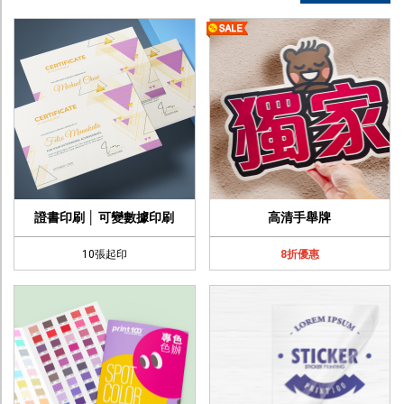
幫助中心
聯絡我們
證書印刷 │ 可變數據印刷
高清手舉牌
10張起印
8折優惠