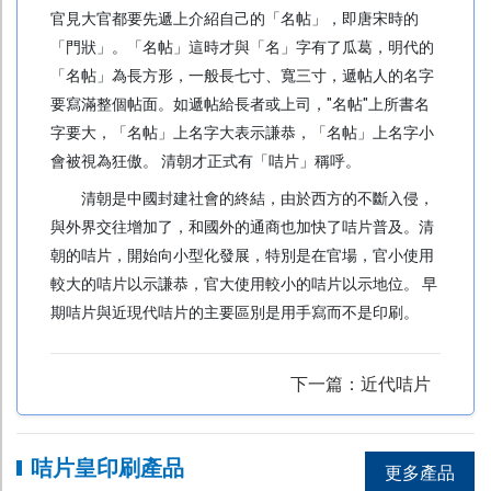
本地知名創作品牌
官見大官都要先遞上介紹自己的「名帖」，即唐宋時的
及插畫師聯乘系列
「門狀」。「名帖」這時才與「名」字有了瓜葛，明代的
服 務
「名帖」為長方形，一般長七寸、寬三寸，遞帖人的名字
要寫滿整個帖面。如遞帖給長者或上司，"名帖"上所書名
T shirt 訂製
字要大，「名帖」上名字大表示謙恭，「名帖」上名字小
T 恤定製 | 潮 T 發售
會被視為狂傲。 清朝才正式有「咭片」稱呼。
清朝是中國封建社會的終結，由於西方的不斷入侵，
Tote Bag 現貨發售
與外界交往增加了，和國外的通商也加快了咭片普及。清
增值服務
朝的咭片，開始向小型化發展，特別是在官場，官小使用
較大的咭片以示謙恭，官大使用較小的咭片以示地位。 早
郵政通函 / 封貼
期咭片與近現代咭片的主要區別是用手寫而不是印刷。
印刷品後加工
訂購流程
下一篇：近代咭片
付款方法
取貨方式
咭片皇印刷產品
更多產品