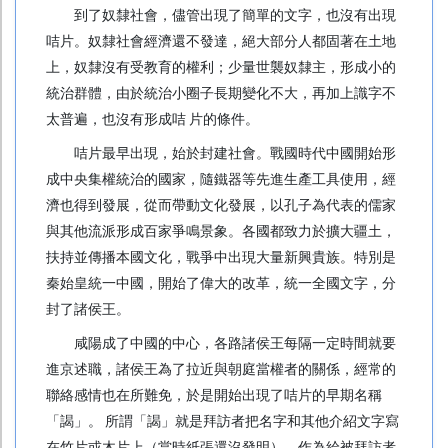
宣傳單張
到了奴隸社會，儘管出現了簡單的文字，也沒有出現
咭片。奴隸社會經濟還不發達，絕大部分人都固著在土地
書刊
上，奴隸沒有受教育的權利；少量世襲奴隸主，形成小的
文儀
統治群體，由於統治小圈子長期變化不大，再加上識字不
太普遍，也沒有形成咭 片的條件。
貼紙
咭片最早出現，始於封建社會。戰國時代中國開始形
年曆
成中央集權統治的國家，隨鐵器等先進生產工具使用，經
利是封
濟也得到發展，從而帶動文化發展，以孔子為代表的儒家
與其他流派形成百家爭鳴景象。各國都致力於擴大疆土，
囍慶及節日
扶持並傳播本國文化，戰爭中出現大量新興貴族。特別是
紙袋 / 布袋
秦始皇統一中國，開始了偉大的改革，統一全國文字，分
封了諸侯王。
餐飲用品
咸陽成了中國的中心，各路諸侯王每隔一定時間就要
其他產品
進京述職，諸侯王為了拉近與朝庭當權者的關係，經常的
聯絡感情也在所難免，於是開始出現了咭片的早期名稱
噴 畫
「謁」。 所謂「謁」就是拜訪者把名字和其他介紹文字寫
Foamboard
在竹片或木片上（當時紙張還沒發明），作為給被拜訪者