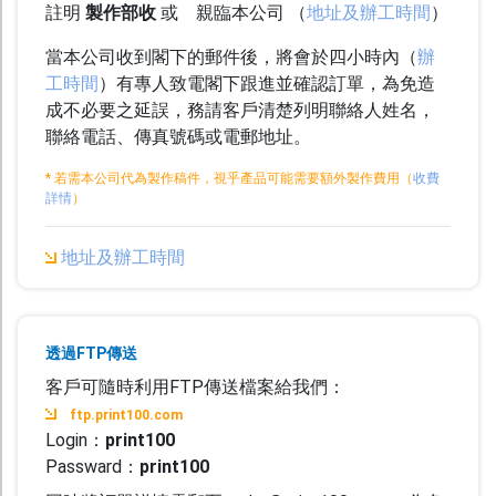
註明
製作部收
或 親臨本公司 （
地址及辦工時間
）
幫助中心
聯絡我們
當本公司收到閣下的郵件後，將會於四小時內（
辦
工時間
）有專人致電閣下跟進並確認訂單，為免造
成不必要之延誤，務請客戶清楚列明聯絡人姓名，
聯絡電話、傳真號碼或電郵地址。
* 若需本公司代為製作稿件，視乎產品可能需要額外製作費用（
收費
詳情
）
地址及辦工時間
透過FTP傳送
客戶可隨時利用FTP傳送檔案給我們：
ftp.print100.com
Login：
print100
Passward：
print100