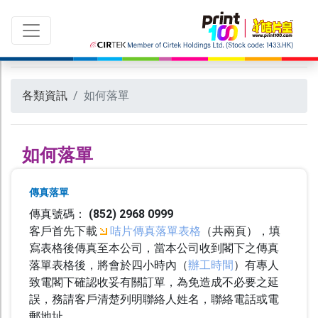
各類資訊
如何落單
切換語言：
ENG
|
繁中
如何落單
所有產品
傳真落單
最新推廣 及 優惠
傳真號碼：
(852) 2968 0999
客戶首先下載
咭片傳真落單表格
（共兩頁），填
印 刷
寫表格後傳真至本公司，當本公司收到閣下之傳真
落單表格後，將會於四小時內（
辦工時間
）有專人
咭片
致電閣下確認收妥有關訂單，為免造成不必要之延
紙咭
誤，務請客戶清楚列明聯絡人姓名，聯絡電話或電
郵地址。