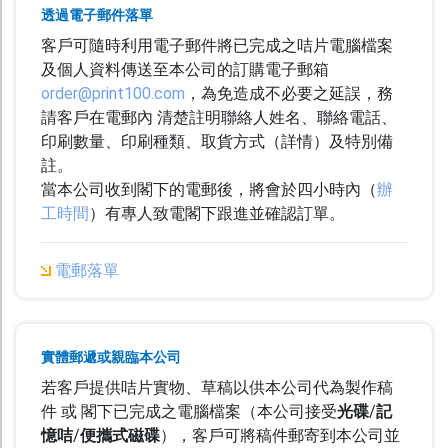
本地知名創作品牌
透過電子郵件落單
及插畫師聯乘系列
客戶可隨時利用電子郵件將已完成之咭片電腦檔案
及個人資料傳送至本公司的訂購電子郵箱
服 務
order@print100.com
，為免造成不必要之延誤，務
T shirt 訂製
請客戶在電郵內 清楚註明聯絡人姓名、聯絡電話、
印刷數量、印刷種類、取貨方式（詳情）及特別備
T 恤定製 | 潮 T 發售
註。
Tote Bag 現貨發售
當本公司收到閣下的電郵後，將會於四小時內（
辦
工時間
）有專人致電閣下跟進並確認訂單。
增值服務
郵政通函 / 封貼
電郵落單
印刷品後加工
訂購流程
實體郵遞或親臨本公司
付款方法
若客戶提供咭片實物、草稿以供本公司代為製作稿
件 或 閣下已完成之電腦檔案（本公司接受
光碟
/
記
取貨方式
憶咭
/
便攜式磁碟
），客戶可將稿件郵寄到本公司並