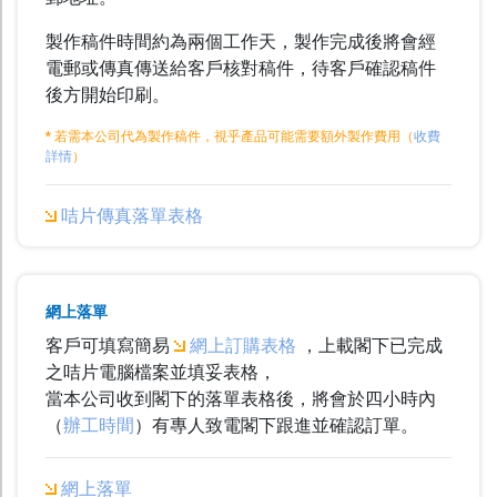
宣傳單張
製作稿件時間約為兩個工作天，製作完成後將會經
書刊
電郵或傳真傳送給客戶核對稿件，待客戶確認稿件
後方開始印刷。
文儀
* 若需本公司代為製作稿件，視乎產品可能需要額外製作費用（
收費
貼紙
詳情
）
年曆
咭片傳真落單表格
利是封
囍慶及節日
紙袋 / 布袋
網上落單
客戶可填寫簡易
網上訂購表格
，上載閣下已完成
餐飲用品
之咭片電腦檔案並填妥表格，
當本公司收到閣下的落單表格後，將會於四小時內
其他產品
（
辦工時間
）有專人致電閣下跟進並確認訂單。
噴 畫
Foamboard
網上落單