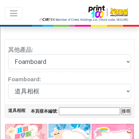
其他產品:
切換語言：
|
繁中
ENG
Foamboard:
所有產品
最新推廣 及 優惠
印 刷
道具相框
本頁樣本編號:
咭片
紙咭