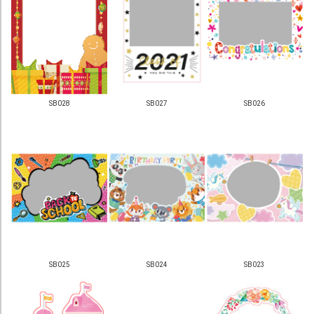
本地知名創作品牌
及插畫師聯乘系列
服 務
T shirt 訂製
SB028
SB027
SB026
T 恤定製 | 潮 T 發售
Tote Bag 現貨發售
增值服務
郵政通函 / 封貼
印刷品後加工
訂購流程
SB025
SB024
SB023
付款方法
取貨方式