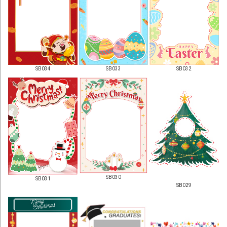
Banner
易拉架
防水貼紙
SB034
SB033
SB032
海報
油畫
系 列
零售專區
零售-紙箱及包裝
選舉印刷/選舉噴畫
SB030
SB031
SB029
展覽會印刷
學校印刷專區