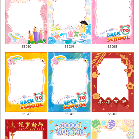
宣傳單張
書刊
文儀
貼紙
SB040
SB039
SB038
年曆
利是封
囍慶及節日
紙袋 / 布袋
餐飲用品
其他產品
SB037
SB036
SB035
噴 畫
Foamboard