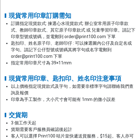
現貨常用印章訂購需知
訂購指定現貨款式: 揀選心水現貨款式: 辦公室常用原子印章款
式、教師印章款式、其它原子印章款式 或 兒童學習印章。請記下
印章型號或號碼，並電郵到 order@print100.com 下單
匙扣印、姓名原子印、老師印仔 : 可以揀選圖內公仔及自定名或
字句。請記下公仔型號或號碼其將字句或名字電郵到
order@print100.com 下單
指定常用印章尺寸為 39×11mm
現貨常用印章、匙扣印、姓名印注意事項
以上價格指定現貨款式及字句，如需要非標準字句請聯絡我們查
詢及報價
印章為手工製作，大小尺寸會可能有 1mm 的微小誤差
交貨期
3 個工作天起
貨期需要客戶服務員確認後起計
客人可以選擇 Print100 咭片皇快遞送貨服務，$15起。客人亦可