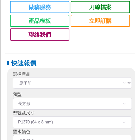
做稿服務
刀線檔案
Banner
產品模板
立即訂購
易拉架
防水貼紙
聯絡我們
海報
油畫
快速報價
系 列
零售專區
零售-紙箱及包裝
選舉印刷/選舉噴畫
展覽會印刷
學校印刷專區