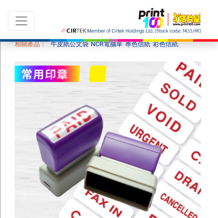
相關產品：
牛皮紙公文袋
NCR電腦單
專色信紙
彩色信紙
切換語言：
ENG
|
繁中
所有產品
最新推廣 及 優惠
印 刷
咭片
紙咭