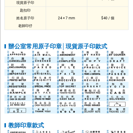
現貨原子印
幫助中心
匙扣印
聯絡我們
姓名原子印
24 × 7 mm
$40 / 個
老師印仔
辦公室常用原子印章│現貨原子印款式
教師印章款式