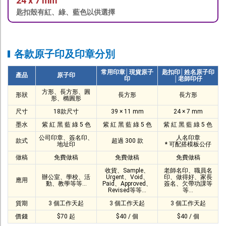
24 x 7 mm
匙扣殼有紅、綠、藍色以供選擇
各款原子印及印章分別
常用印章│現貨原子
匙扣印│姓名原子印
產品
原子印
印
│老師印仔
方形、長方形、圓
形狀
長方形
長方形
形、橢圓形
尺寸
18款尺寸
39 × 11 mm
24 × 7 mm
墨水
紫 紅 黑 藍 綠 5 色
紫 紅 黑 藍 綠 5 色
紫 紅 黑 藍 綠 5 色
公司印章、簽名印、
人名印章
款式
超過 300 款
地址印
* 可配搭模板公仔
做稿
免費做稿
免費做稿
免費做稿
收貨、Sample、
老師名印、職員名
辦公室、學校、活
Urgent、Void、
印、做得好、家長
應用
動、教學等等...
Paid、Approved、
簽名、欠帶功課等
Revised等等...
等...
貨期
3 個工作天起
3 個工作天起
3 個工作天起
價錢
$70 起
$40 / 個
$40 / 個