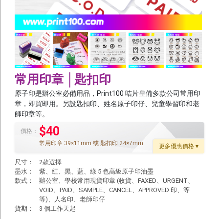
宣傳單張
書刊
文儀
貼紙
常用印章 │匙扣印
年曆
原子印是辦公室必備用品，Print100 咭片皇備多款公司常用印
利是封
章，即買即用。另設匙扣印、姓名原子印仔、兒童學習印和老
師印章等。
囍慶及節日
$40
價格：
紙袋 / 布袋
常用印章 39×11mm 或 匙扣印 24×7mm
更多優惠價格 ▾
餐飲用品
尺寸：
2款選擇
墨水：
紫、紅、黑、藍、綠 5 色高級原子印油墨
其他產品
款式：
辦公室、學校常用現貨印章 (收貨、FAXED、URGENT、
VOID、PAID、SAMPLE、CANCEL、APPROVED 印、等
噴 畫
等)、人名印、老師印仔
貨期：
3 個工作天起
Foamboard