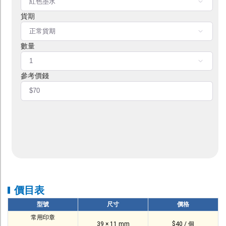
本地知名創作品牌
及插畫師聯乘系列
服 務
T shirt 訂製
T 恤定製 | 潮 T 發售
Tote Bag 現貨發售
增值服務
郵政通函 / 封貼
印刷品後加工
訂購流程
價目表
付款方法
型號
尺寸
價格
取貨方式
常用印章
39 × 11 mm
$40 / 個